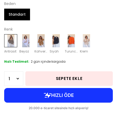
Beden
Standart
Renk
Antrasit
Beyaz
Kahverengi
Siyah
Turuncu
Krem
Hızlı Teslimat:
2 gün içinde kargoda
SEPETE EKLE