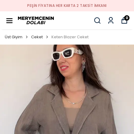
PEŞİN FİYATINA HER KARTA 2 TAKSİT İMKANI
0
Üst Giyim
Ceket
Keten Blazer Ceket