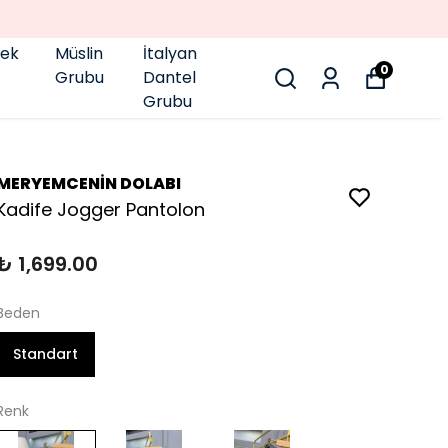
pek
Müslin
İtalyan
0
Grubu
Dantel
Grubu
MERYEMCENİN DOLABI
Kadife Jogger Pantolon
₺ 1,699.00
Beden
Standart
Renk