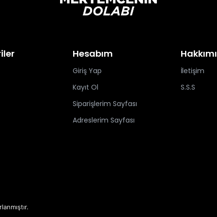
iler
Hesabım
Hakkım
Giriş Yap
İletişim
Kayıt Ol
S.S.S
Siparişlerim Sayfası
Adreslerim Sayfası
rlanmıştır.