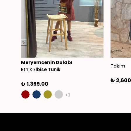
Meryemcenin Dolabı
Takım
Etnik Elbise Tunik
₺ 2,600
₺ 1,399.00
+3