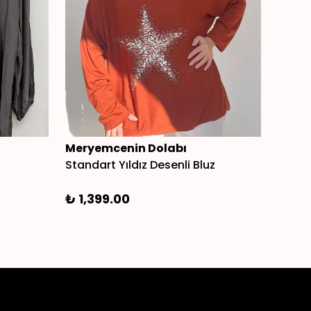
Meryemcenin Dolabı
Mery
Standart Yıldız Desenli Bluz
Tül D
₺ 1,399.00
₺ 94