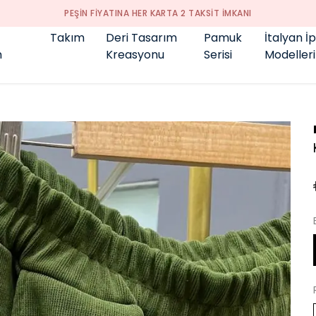
GENÇ BÜYÜK BEDEN 👑
Takım
Deri Tasarım
Pamuk
İtalyan İ
m
Kreasyonu
Serisi
Modelleri