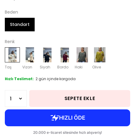
Beden
Standart
Renk
Taş
Vizon
Siyah
Bordo
Haki
Olive
Hızlı Teslimat:
2 gün içinde kargoda
SEPETE EKLE