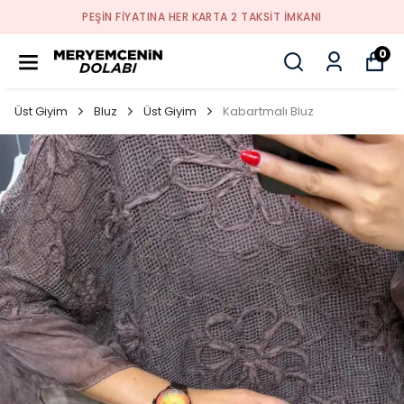
PEŞİN FİYATINA HER KARTA 2 TAKSİT İMKANI
0
Üst Giyim
Bluz
Üst Giyim
Kabartmalı Bluz