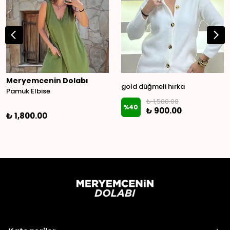
Meryemcenin Dolabı
gold düğmeli hırka
Pamuk Elbise
₺ 1,500.00
%
40
₺ 900.00
₺ 1,800.00