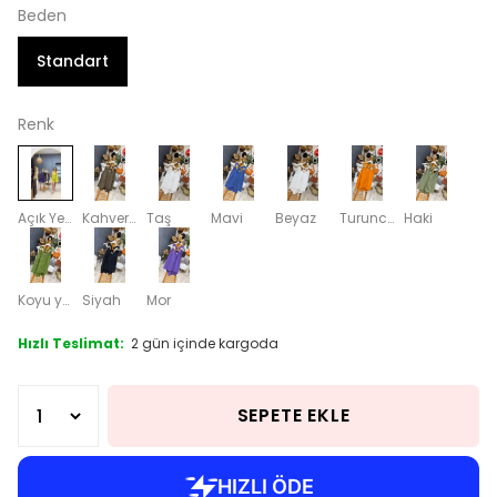
Beden
Standart
Renk
Açık Yeşil
Kahverengi
Taş
Mavi
Beyaz
Turuncu
Haki
Koyu yeşil
Siyah
Mor
Hızlı Teslimat:
2 gün içinde kargoda
SEPETE EKLE