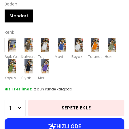
Beden
Standart
Renk
Açık Yeşil
Kahverengi
Taş
Mavi
Beyaz
Turuncu
Haki
Koyu yeşil
Siyah
Mor
Hızlı Teslimat:
2 gün içinde kargoda
SEPETE EKLE