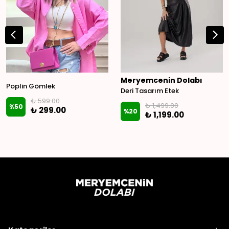
Meryemcenin Dolabı
Poplin Gömlek
Deri Tasarım Etek
₺ 599.00
₺ 1,499.00
%
50
₺ 299.00
%
20
₺ 1,199.00