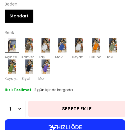
Beden
Standart
Renk
Açık Yeşil
Kahverengi
Taş
Mavi
Beyaz
Turuncu
Haki
Koyu yeşil
Siyah
Mor
Hızlı Teslimat:
2 gün içinde kargoda
SEPETE EKLE