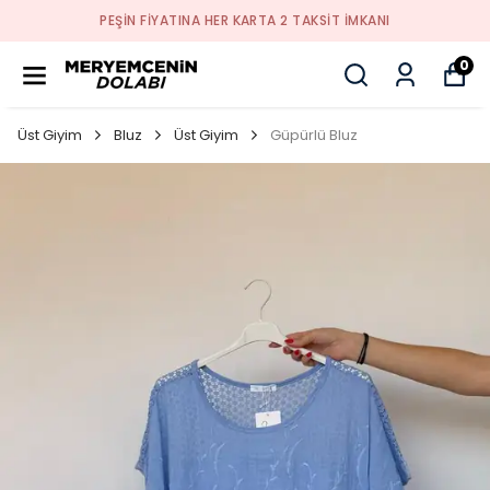
PEŞİN FİYATINA HER KARTA 2 TAKSİT İMKANI
0
Üst Giyim
Bluz
Üst Giyim
Güpürlü Bluz