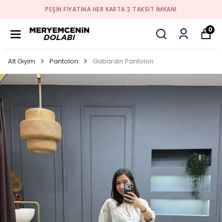
PEŞİN FİYATINA HER KARTA 2 TAKSİT İMKANI
0
Alt Giyim
Pantolon
Gabardin Pantolon