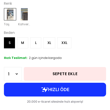
Renk
Taş
Kahverengi
Beden
S
M
L
XL
XXL
Hızlı Teslimat:
2 gün içinde kargoda
SEPETE EKLE