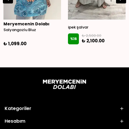
Meryemcenin Dolabı
ipek şalvar
Salyangozlu Bluz
₺ 2,500.00
%
16
₺ 2,100.00
₺ 1,099.00
Kategoriler
Hesabım