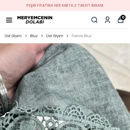
PEŞİN FİYATINA HER KARTA 2 TAKSİT İMKANI
0
Üst Giyim
Bluz
Üst Giyim
Fistolu Bluz