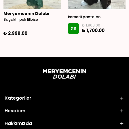
Meryemcenin Dolabı
kemerli pantolon
Saçaklı İpek Elbise
₺ 1,900.00
%
11
₺ 1,700.00
₺ 2,999.00
Kategoriler
Hesabım
Hakkımızda