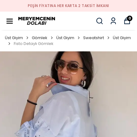
PEŞİN FİYATINA HER KARTA 2 TAKSİT İMKANI
0
Üst Giyim
Gömlek
Üst Giyim
Sweatshirt
Üst Giyim
Fisto Detaylı Gömlek