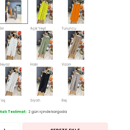
Gri
Açık Yeşil
Turuncu
Beyaz
Haki
Vizon
Taş
Siyah
Bej
Hızlı Teslimat:
2 gün içinde kargoda