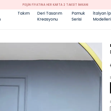
GENÇ BÜYÜK BEDEN 👑
Takım
Deri Tasarım
Pamuk
İtalyan İ
m
Kreasyonu
Serisi
Modelleri