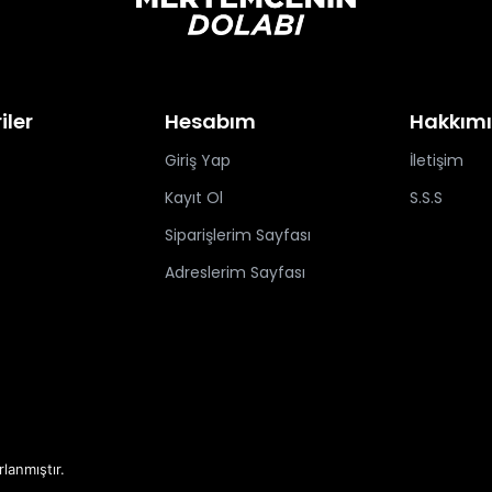
iler
Hesabım
Hakkım
Giriş Yap
İletişim
Kayıt Ol
S.S.S
Siparişlerim Sayfası
Adreslerim Sayfası
rlanmıştır.