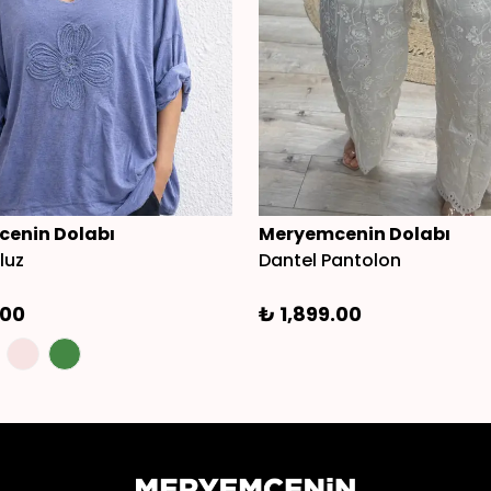
enin Dolabı
Meryemcenin Dolabı
luz
Dantel Pantolon
.00
₺ 1,899.00