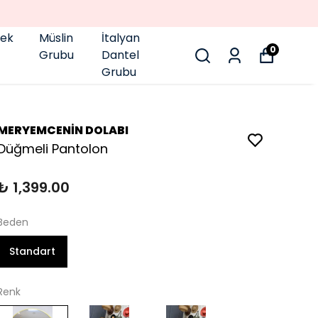
pek
Müslin
İtalyan
0
Grubu
Dantel
Grubu
MERYEMCENİN DOLABI
Düğmeli Pantolon
₺ 1,399.00
Beden
Standart
Renk