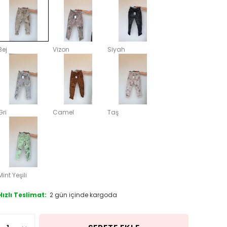
Bej
Vizon
Siyah
Gri
Camel
Taş
Mint Yeşili
Hızlı Teslimat:
2 gün içinde kargoda