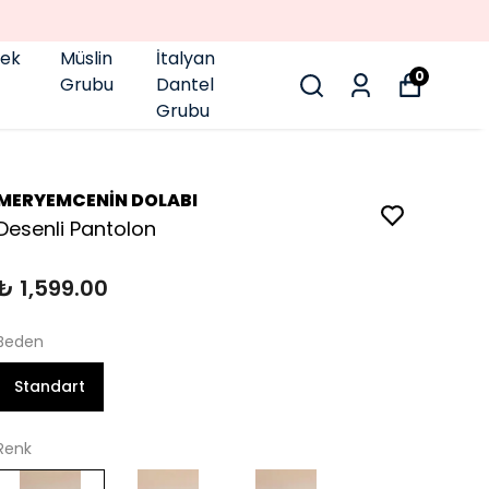
GENÇ BÜYÜK BEDEN 👑
pek
Müslin
İtalyan
0
Grubu
Dantel
Grubu
MERYEMCENİN DOLABI
Desenli Pantolon
₺ 1,599.00
Beden
Standart
Renk