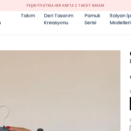
Takım
Deri Tasarım
Pamuk
İtalyan İ
m
Kreasyonu
Serisi
Modelleri