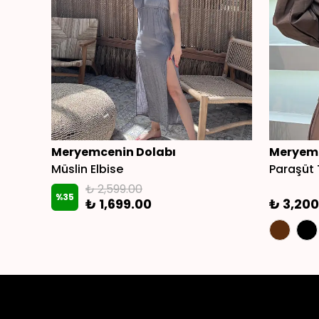
Meryemcenin Dolabı
Meryemc
Müslin Elbise
Paraşüt 
₺ 2,599.00
%
35
₺ 1,699.00
₺ 3,200