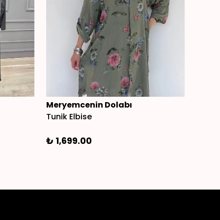
Meryemcenin Dolabı
Mery
Tunik Elbise
Payetl
₺ 1,699.00
₺ 2,