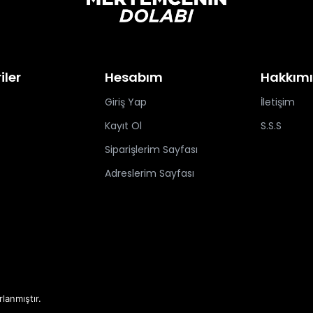
iler
Hesabım
Hakkım
Giriş Yap
İletişim
Kayıt Ol
S.S.S
Siparişlerim Sayfası
Adreslerim Sayfası
rlanmıştır.