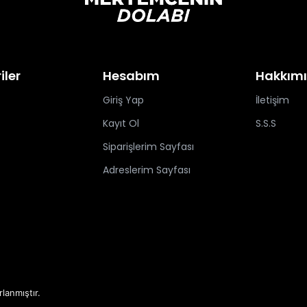
iler
Hesabım
Hakkım
Giriş Yap
İletişim
Kayıt Ol
S.S.S
Siparişlerim Sayfası
Adreslerim Sayfası
rlanmıştır.