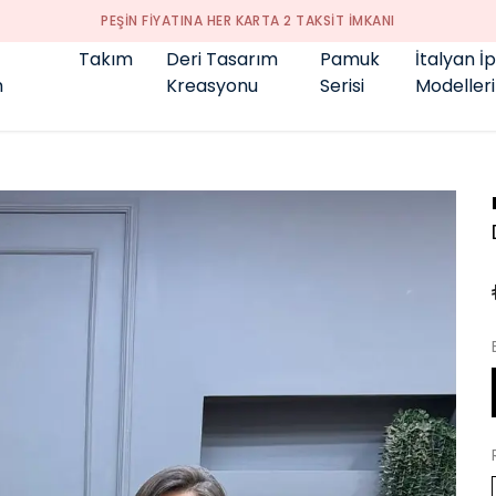
GENÇ BÜYÜK BEDEN 👑
Takım
Deri Tasarım
Pamuk
İtalyan İ
m
Kreasyonu
Serisi
Modelleri