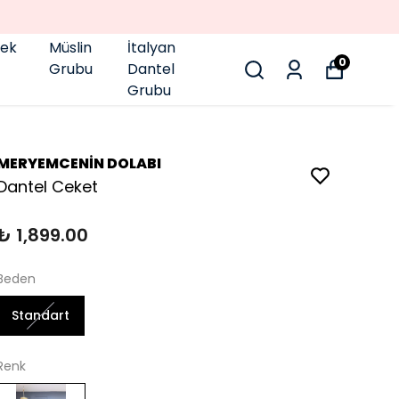
pek
Müslin
İtalyan
0
Grubu
Dantel
Grubu
MERYEMCENİN DOLABI
Dantel Ceket
₺ 1,899.00
Beden
Standart
Renk