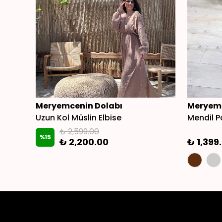
Meryemcenin Dolabı
Meryemc
Uzun Kol Müslin Elbise
Mendil P
₺ 2,599.00
%
15
₺ 2,200.00
₺ 1,399