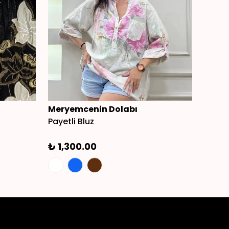
Meryemcenin Dolabı
Mery
Payetli Bluz
Askılı
₺ 1,300.00
₺ 2,