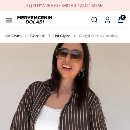
PEŞİN FİYATINA HER KARTA 2 TAKSİT İMKANI
0
Üst Giyim
Gömlek
Üst Giyim
Çizgili Keten Gömlek