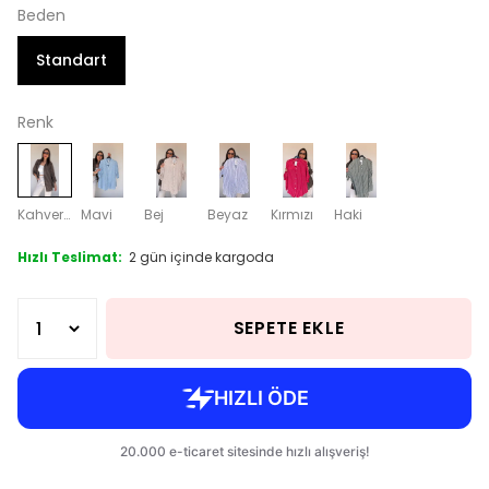
Beden
Standart
Renk
Kahverengi
Mavi
Bej
Beyaz
Kırmızı
Haki
Hızlı Teslimat:
2 gün içinde kargoda
SEPETE EKLE