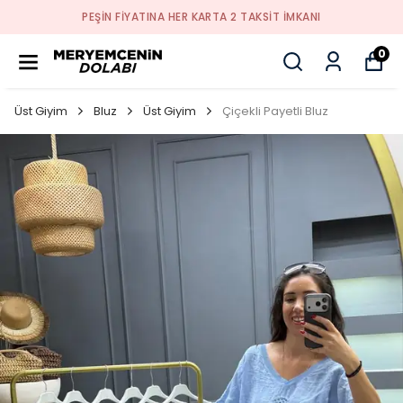
PEŞİN FİYATINA HER KARTA 2 TAKSİT İMKANI
0
Üst Giyim
Bluz
Üst Giyim
Çiçekli Payetli Bluz