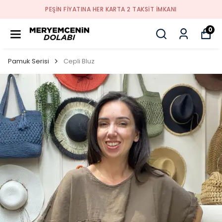
PEŞİN FİYATINA HER KARTA 2 TAKSİT İMKANI
0
Pamuk Serisi
Cepli Bluz