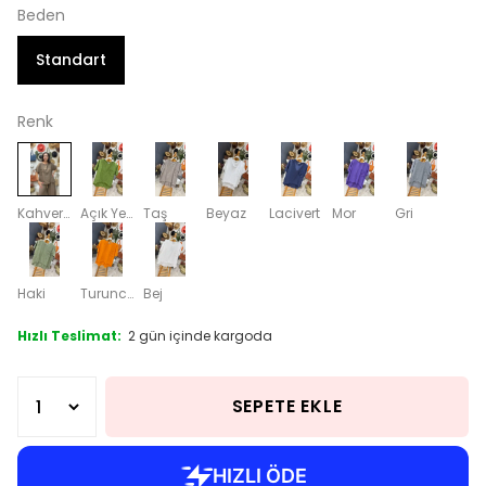
Beden
Standart
Renk
Kahverengi
Açık Yeşil
Taş
Beyaz
Lacivert
Mor
Gri
Haki
Turuncu
Bej
Hızlı Teslimat:
2 gün içinde kargoda
SEPETE EKLE