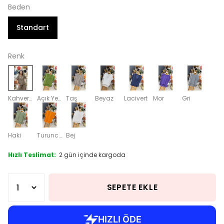
Beden
Standart
Renk
Kahverengi
Açık Yeşil
Taş
Beyaz
Lacivert
Mor
Gri
Haki
Turuncu
Bej
Hızlı Teslimat:
2 gün içinde kargoda
SEPETE EKLE