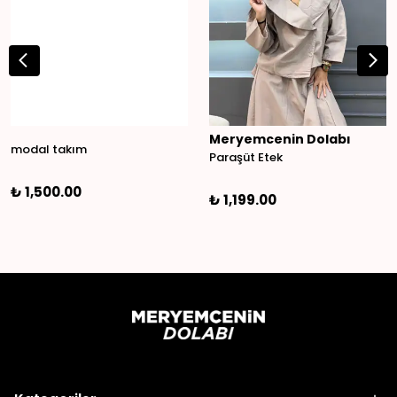
Meryemcenin Dolabı
modal takım
Paraşüt Etek
₺ 1,500.00
₺ 1,199.00