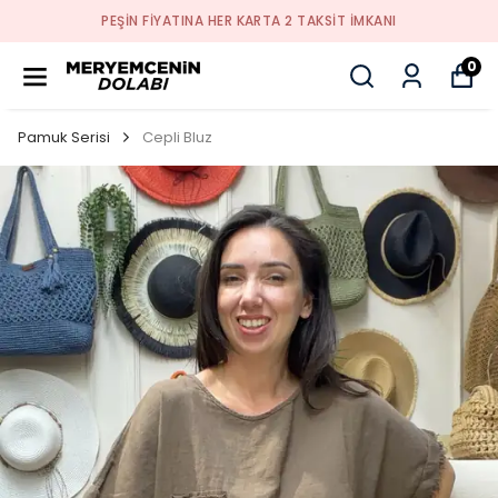
PEŞİN FİYATINA HER KARTA 2 TAKSİT İMKANI
0
Pamuk Serisi
Cepli Bluz