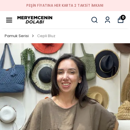
PEŞİN FİYATINA HER KARTA 2 TAKSİT İMKANI
0
Pamuk Serisi
Cepli Bluz