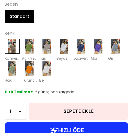
Beden
Standart
Renk
Kahverengi
Açık Yeşil
Taş
Beyaz
Lacivert
Mor
Gri
Haki
Turuncu
Bej
Hızlı Teslimat:
2 gün içinde kargoda
SEPETE EKLE