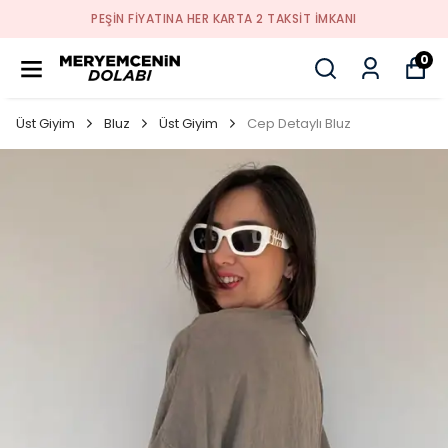
PEŞİN FİYATINA HER KARTA 2 TAKSİT İMKANI
0
Üst Giyim
Bluz
Üst Giyim
Cep Detaylı Bluz