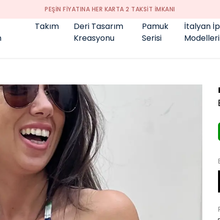
GENÇ BÜYÜK BEDEN 👑
Takım
Deri Tasarım
Pamuk
İtalyan İ
m
Kreasyonu
Serisi
Modelleri