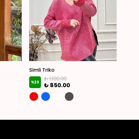
Mery
Simli Triko
İç-Dı
₺ 1,100.00
%
23
₺ 850.00
₺ 1,7