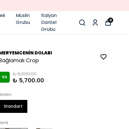
pek
Müslin
İtalyan
0
Grubu
Dantel
Grubu
MERYEMCENİN DOLABI
Bağlamalı Crop
₺ 6,000.00
%
5
₺ 5,700.00
Beden
Standart
Renk