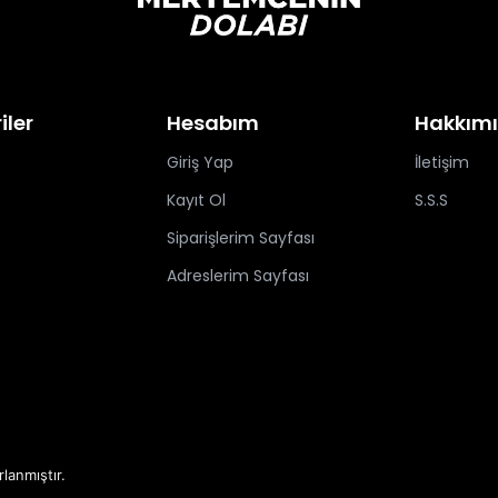
iler
Hesabım
Hakkım
Giriş Yap
İletişim
Kayıt Ol
S.S.S
Siparişlerim Sayfası
Adreslerim Sayfası
rlanmıştır.