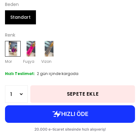
Beden
Standart
Renk
Mor
Fuşya
Vizon
Hızlı Teslimat:
2 gün içinde kargoda
SEPETE EKLE