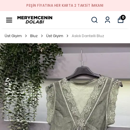
PEŞİN FİYATINA HER KARTA 2 TAKSİT İMKANI
0
Üst Giyim
Bluz
Üst Giyim
Askılı Dantelli Bluz