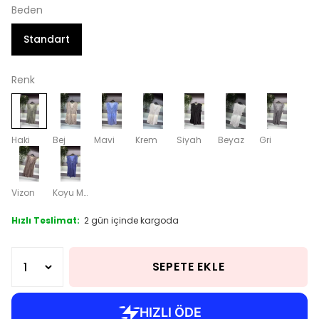
Beden
Standart
Renk
Haki
Bej
Mavi
Krem
Siyah
Beyaz
Gri
Vizon
Koyu Mavi
Hızlı Teslimat:
2 gün içinde kargoda
SEPETE EKLE