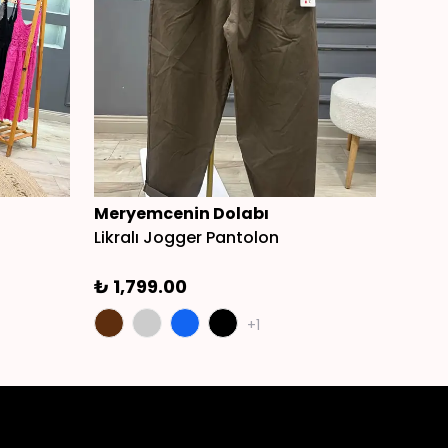
Meryemcenin Dolabı
Mery
Likralı Jogger Pantolon
Angor
₺ 1,799.00
₺ 1,3
+1