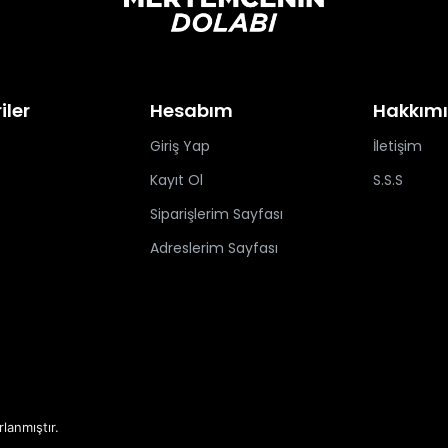
iler
Hesabım
Hakkım
Giriş Yap
İletişim
Kayıt Ol
S.S.S
Siparişlerim Sayfası
Adreslerim Sayfası
rlanmıştır.