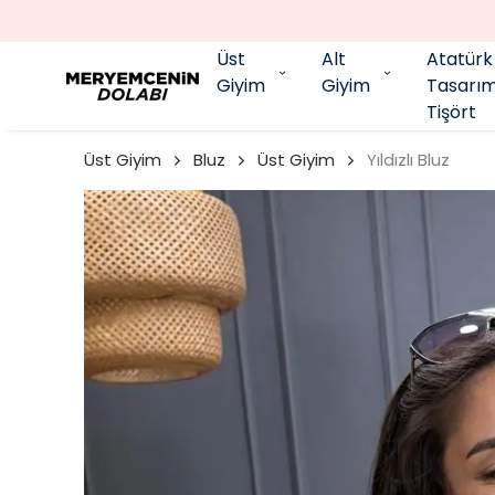
Üst
Alt
Atatürk
Giyim
Giyim
Tasarı
Tişört
Üst Giyim
Bluz
Üst Giyim
Yıldızlı Bluz