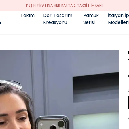
GENÇ BÜYÜK BEDEN 👑
Takım
Deri Tasarım
Pamuk
İtalyan İ
m
Kreasyonu
Serisi
Modelleri