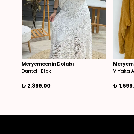
Meryemcenin Dolabı
Meryemc
Dantelli Etek
V Yaka A
₺ 2,399.00
₺ 1,599