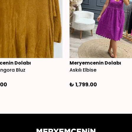
enin Dolabı
Meryemcenin Dolabı
ngora Bluz
Askılı Elbise
.00
₺ 1,799.00