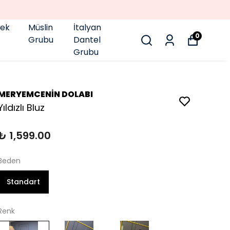
pek
Müslin
İtalyan
0
Grubu
Dantel
Grubu
MERYEMCENİN DOLABI
Yıldızlı Bluz
₺ 1,599.00
Beden
Standart
Renk