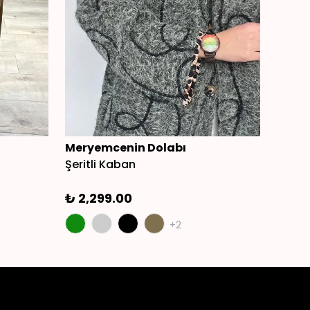
Meryemcenin Dolabı
Mery
Şeritli Kaban
Merse
₺ 2,299.00
₺ 1,1
+2