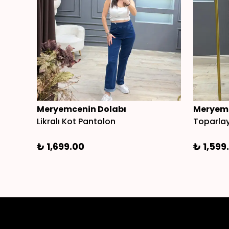
Meryemcenin Dolabı
Meryemc
Likralı Kot Pantolon
Toparlay
₺ 1,699.00
₺ 1,599