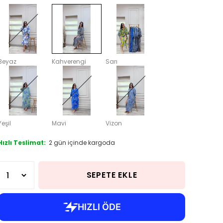
Beyaz
Kahverengi
Sarı
Yeşil
Mavi
Vizon
Hızlı Teslimat:
2 gün içinde kargoda
SEPETE EKLE