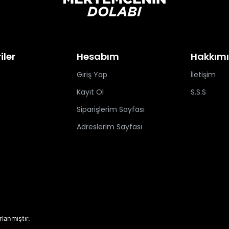
iler
Hesabım
Hakkım
Giriş Yap
İletişim
Kayıt Ol
S.S.S
Siparişlerim Sayfası
Adreslerim Sayfası
rlanmıştır.