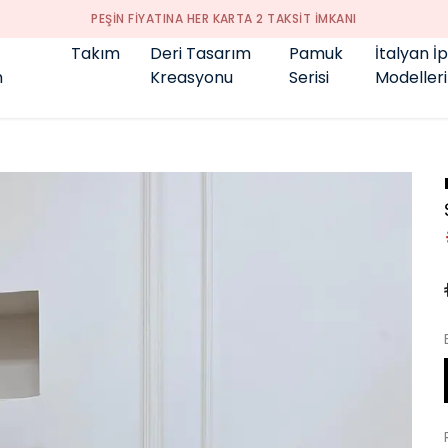
GENÇ BÜYÜK BEDEN 👑
Takım
Deri Tasarım
Pamuk
İtalyan İ
m
Kreasyonu
Serisi
Modelleri