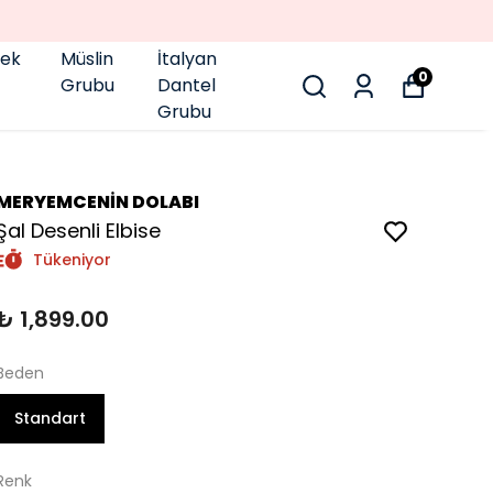
pek
Müslin
İtalyan
0
Grubu
Dantel
Grubu
MERYEMCENİN DOLABI
Şal Desenli Elbise
Tükeniyor
₺ 1,899.00
Beden
Standart
Renk