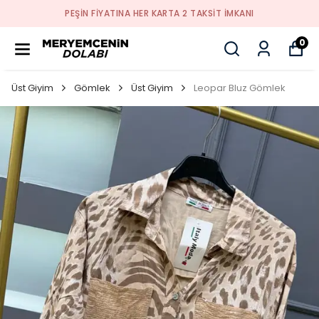
PEŞİN FİYATINA HER KARTA 2 TAKSİT İMKANI
0
Üst Giyim
Gömlek
Üst Giyim
Leopar Bluz Gömlek