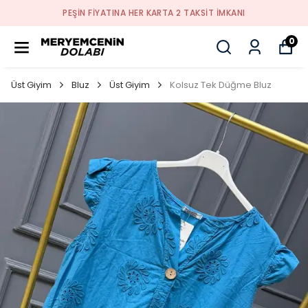
PEŞİN FİYATINA HER KARTA 2 TAKSİT İMKANI
0
Üst Giyim
Bluz
Üst Giyim
Kolsuz Tek Düğme Bluz