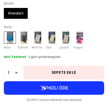
Beden
Standart
Renk
Mavi
Kahverengi
Mint Yeşili
Sarı
pudra
Fuşya
Hızlı Teslimat:
2 gün içinde kargoda
SEPETE EKLE