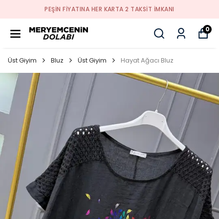
PEŞİN FİYATINA HER KARTA 2 TAKSİT İMKANI
0
Üst Giyim
Bluz
Üst Giyim
Hayat Ağacı Bluz