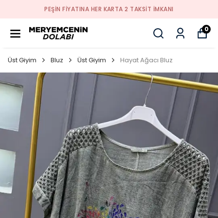
PEŞİN FİYATINA HER KARTA 2 TAKSİT İMKANI
0
Üst Giyim
Bluz
Üst Giyim
Hayat Ağacı Bluz