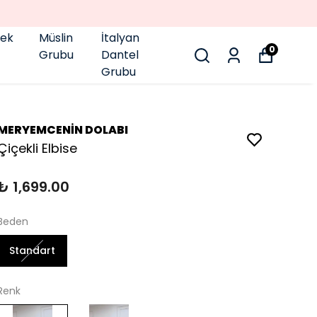
pek
Müslin
İtalyan
0
Grubu
Dantel
Grubu
MERYEMCENİN DOLABI
Çiçekli Elbise
₺ 1,699.00
Beden
Standart
Renk