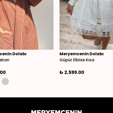
enin Dolabı
Meryemcenin Dolabı
Kaban
Güpür Elbise Kısa
.00
₺ 2,599.00