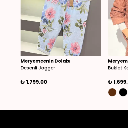
Meryemcenin Dolabı
Meryemc
Desenli Jogger
Buklet 
₺ 1,799.00
₺ 1,699