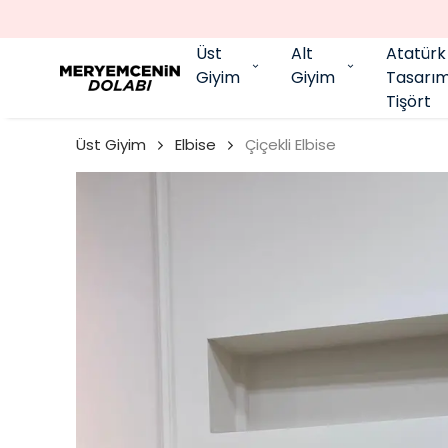
Üst
Alt
Atatürk
Giyim
Giyim
Tasarı
Tişört
Üst Giyim
Elbise
Çiçekli Elbise