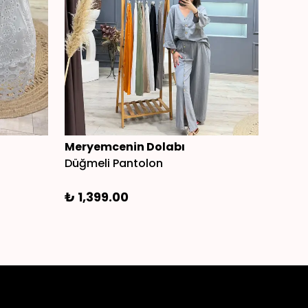
Meryemcenin Dolabı
Mery
Düğmeli Pantolon
Payet
₺ 1,399.00
₺ 1,5