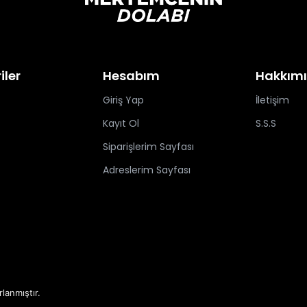
iler
Hesabım
Hakkım
Giriş Yap
İletişim
Kayıt Ol
S.S.S
Siparişlerim Sayfası
Adreslerim Sayfası
rlanmıştır.