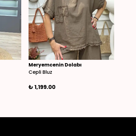
Meryemcenin Dolabı
Mery
Cepli Bluz
Taş Ba
₺ 1,199.00
₺ 73