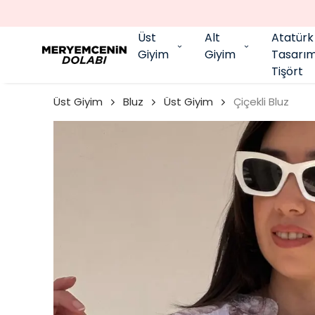
Üst
Alt
Atatürk
Giyim
Giyim
Tasarı
Tişört
Üst Giyim
Bluz
Üst Giyim
Çiçekli Bluz