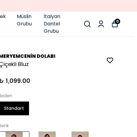
pek
Müslin
İtalyan
0
Grubu
Dantel
Grubu
MERYEMCENİN DOLABI
Çiçekli Bluz
₺ 1,099.00
Beden
Standart
Renk