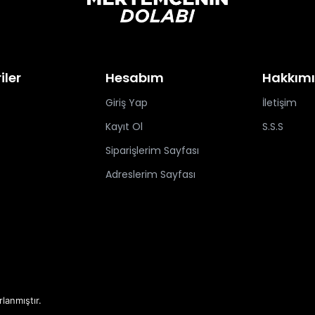
iler
Hesabım
Hakkım
Giriş Yap
İletişim
Kayıt Ol
S.S.S
Siparişlerim Sayfası
Adreslerim Sayfası
rlanmıştır.