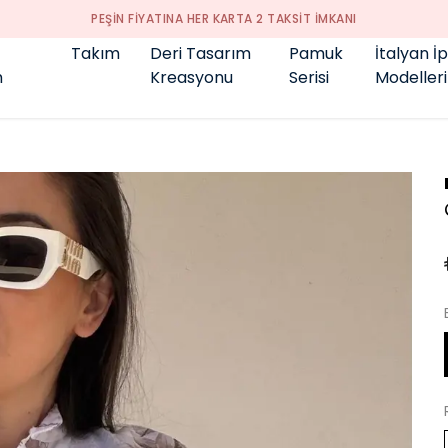
GENÇ BÜYÜK BEDEN 👑
Takım
Deri Tasarım
Pamuk
İtalyan İ
m
Kreasyonu
Serisi
Modelleri