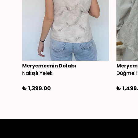
Meryemcenin Dolabı
Meryemc
Nakışlı Yelek
Düğmeli 
₺ 1,399.00
₺ 1,499