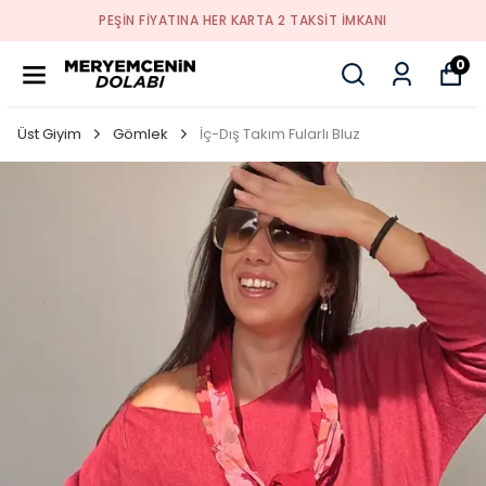
PEŞİN FİYATINA HER KARTA 2 TAKSİT İMKANI
0
Üst Giyim
Gömlek
İç-Dış Takım Fularlı Bluz