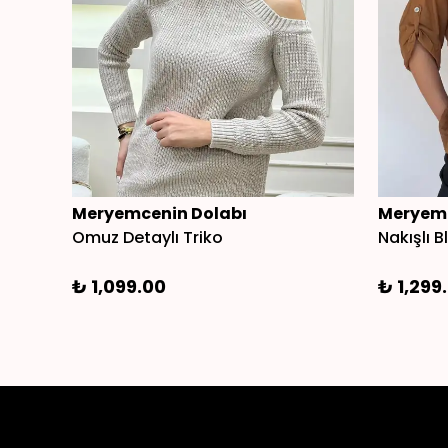
Meryemcenin Dolabı
Meryemc
Omuz Detaylı Triko
Nakışlı B
₺ 1,099.00
₺ 1,299