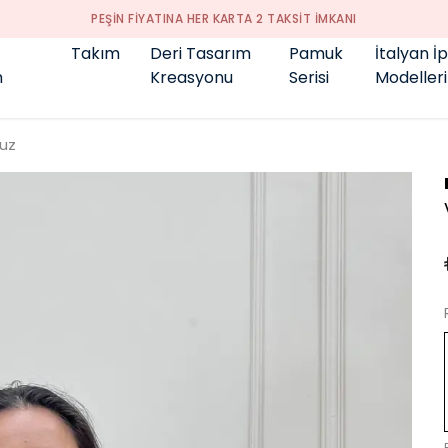
GENÇ BÜYÜK BEDEN 👑
Takım
Deri Tasarım
Pamuk
İtalyan İ
m
Kreasyonu
Serisi
Modelleri
luz