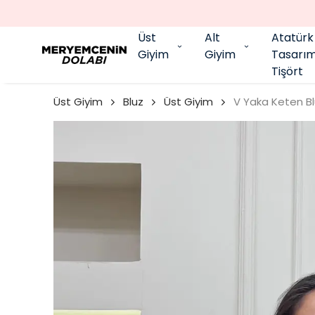
Üst
Alt
Atatürk
Giyim
Giyim
Tasarı
Tişört
Üst Giyim
Bluz
Üst Giyim
V Yaka Keten B