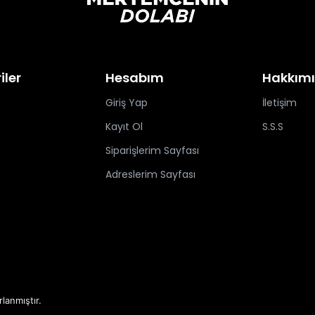
iler
Hesabım
Hakkım
Giriş Yap
İletişim
Kayıt Ol
S.S.S
Siparişlerim Sayfası
Adreslerim Sayfası
rlanmıştır.