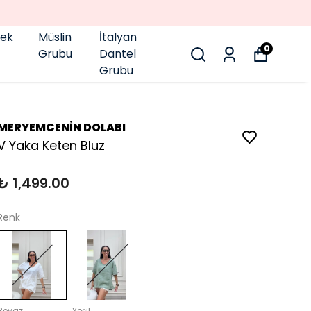
pek
Müslin
İtalyan
0
Grubu
Dantel
Grubu
MERYEMCENİN DOLABI
V Yaka Keten Bluz
₺ 1,499.00
Renk
Beyaz
Yeşil