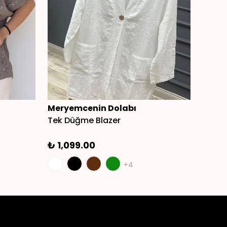
Meryemcenin Dolabı
Mery
Tek Düğme Blazer
Nakış
₺ 1,099.00
₺ 2,1
+4