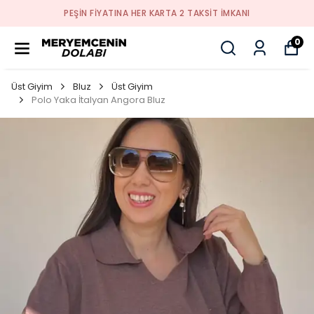
PEŞİN FİYATINA HER KARTA 2 TAKSİT İMKANI
0
Üst Giyim
Bluz
Üst Giyim
Polo Yaka İtalyan Angora Bluz