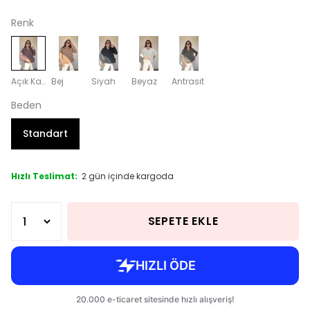
Renk
Açık Kahverengi
Bej
Siyah
Beyaz
Antrasit
Beden
Standart
Hızlı Teslimat:
2 gün içinde kargoda
SEPETE EKLE