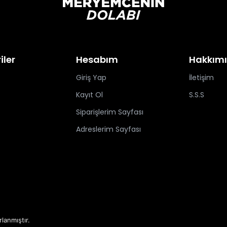
iler
Hesabım
Hakkım
Giriş Yap
İletişim
Kayıt Ol
S.S.S
Siparişlerim Sayfası
Adreslerim Sayfası
rlanmıştır.