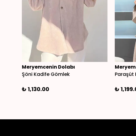
Meryemcenin Dolabı
Meryemc
Şöni Kadife Gömlek
Paraşüt 
₺ 1,130.00
₺ 1,199