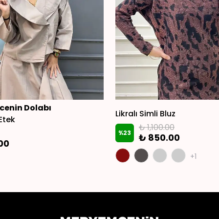
enin Dolabı
Likralı Simli Bluz
Etek
₺ 1,100.00
%
23
₺ 850.00
.00
+1