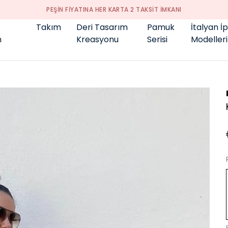
GENÇ BÜYÜK BEDEN 👑
Takım
Deri Tasarım
Pamuk
İtalyan İ
m
Kreasyonu
Serisi
Modelleri