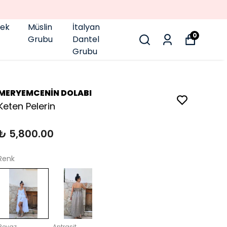
pek
Müslin
İtalyan
0
Grubu
Dantel
Grubu
MERYEMCENİN DOLABI
Keten Pelerin
₺ 5,800.00
Renk
Beyaz
Antrasit