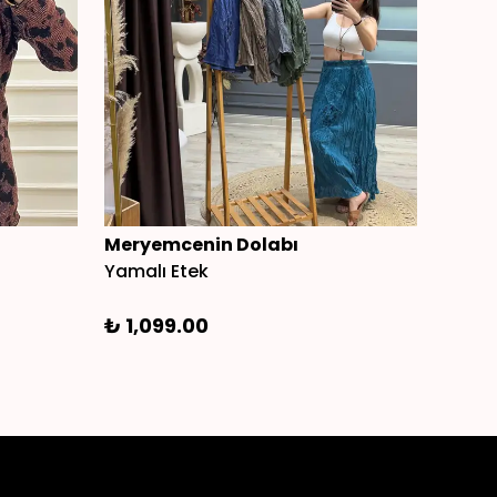
Meryemcenin Dolabı
Mery
Yamalı Etek
Nakışl
₺ 1,099.00
₺ 3,