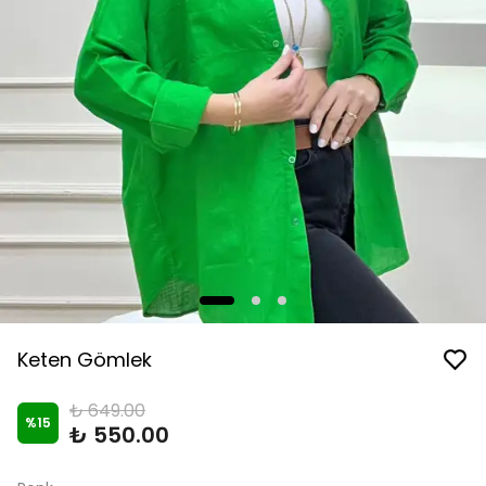
Keten Gömlek
₺ 649.00
%
15
₺ 550.00