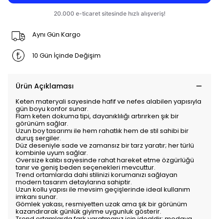
Aynı Gün Kargo
10 Gün İçinde Değişim
Ürün Açıklaması
Keten materyali sayesinde hafif ve nefes alabilen yapısıyla
gün boyu konfor sunar.
Flam keten dokuma tipi, dayanıklılığı artırırken şık bir
görünüm sağlar.
Uzun boy tasarımı ile hem rahatlık hem de stil sahibi bir
duruş sergiler.
Düz deseniyle sade ve zamansız bir tarz yaratır; her türlü
kombinle uyum sağlar.
Oversize kalıbı sayesinde rahat hareket etme özgürlüğü
tanır ve geniş beden seçenekleri mevcuttur.
Trend ortamlarda dahi stilinizi korumanızı sağlayan
modern tasarım detaylarına sahiptir.
Uzun kollu yapısı ile mevsim geçişlerinde ideal kullanım
imkanı sunar.
Gömlek yakası, resmiyetten uzak ama şık bir görünüm
kazandırarak günlük giyime uygunluk gösterir.
Trend ortamlarda fark yaratmanız için idealdir; modaya