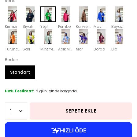
Renk
Kırmızı
Siyah
Yeşil
Pembe
Kahverengi
Mavi
Beyaz
Turuncu
Sarı
Mint Yeşili
Açık Mavi
Mor
Bordo
Lila
Beden
Standart
Hızlı Teslimat:
2 gün içinde kargoda
SEPETE EKLE