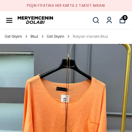
PEŞİN FİYATINA HER KARTA 2 TAKSİT İMKANI
0
Üst Giyim
Bluz
Üst Giyim
İtalyan Varaklı Bluz