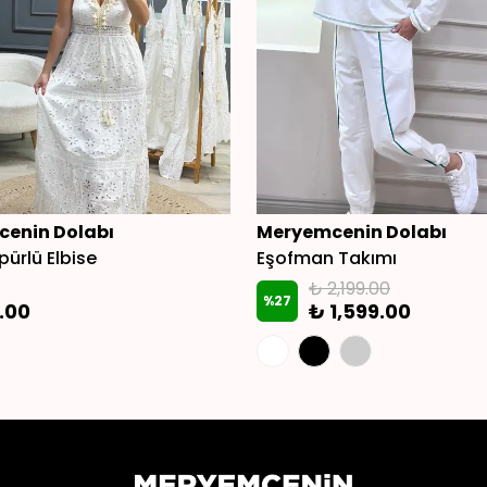
enin Dolabı
Meryemcenin Dolabı
pürlü Elbise
Eşofman Takımı
₺ 2,199.00
%
27
.00
₺ 1,599.00