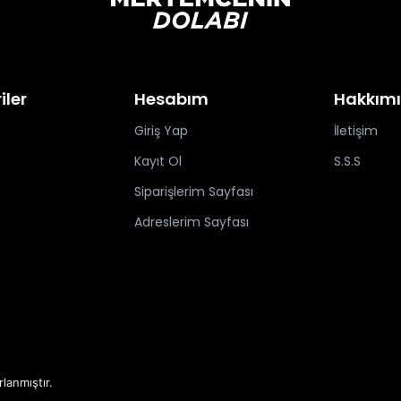
iler
Hesabım
Hakkım
Giriş Yap
İletişim
Kayıt Ol
S.S.S
Siparişlerim Sayfası
Adreslerim Sayfası
rlanmıştır.