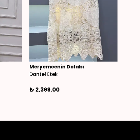
Meryemcenin Dolabı
Mery
Dantel Etek
Tunik 
₺ 2,399.00
₺ 1,6