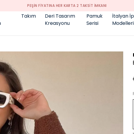
GENÇ BÜYÜK BEDEN 👑
Takım
Deri Tasarım
Pamuk
İtalyan İ
m
Kreasyonu
Serisi
Modelleri