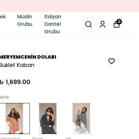
pek
Müslin
İtalyan
0
Grubu
Dantel
Grubu
MERYEMCENİN DOLABI
Buklet Kaban
₺ 1,699.00
Renk
Kahverengi
Siyah
Gri